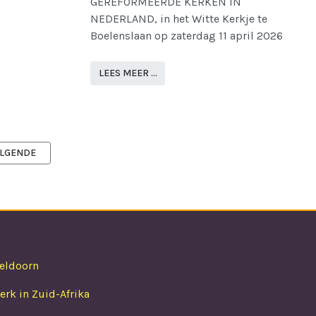
GEREFORMEERDE KERKEN IN
NEDERLAND, in het Witte Kerkje te
Boelenslaan op zaterdag 11 april 2026
LEES MEER …
LGENDE ARTIKEL: NADERE KENNISMAKING
LGENDE
peldoorn
rk in Zuid-Afrika