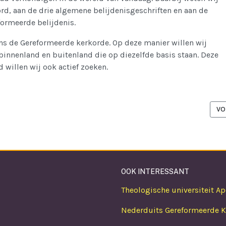
d, aan de drie algemene belijdenisgeschriften en aan de
ormeerde belijdenis.
ns de Gereformeerde kerkorde. Op deze manier willen wij
 binnenland en buitenland die op diezelfde basis staan. Deze
 willen wij ook actief zoeken.
VO
VO
OOK INTERESSANT
Theologische universiteit A
Nederduits Gereformeerde Ke