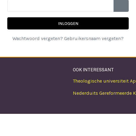
TOON 
INLOGGEN
Wachtwoord vergeten?
Gebruikersnaam vergeten?
OOK INTERESSANT
Theologische universiteit A
Nederduits Gereformeerde Ke