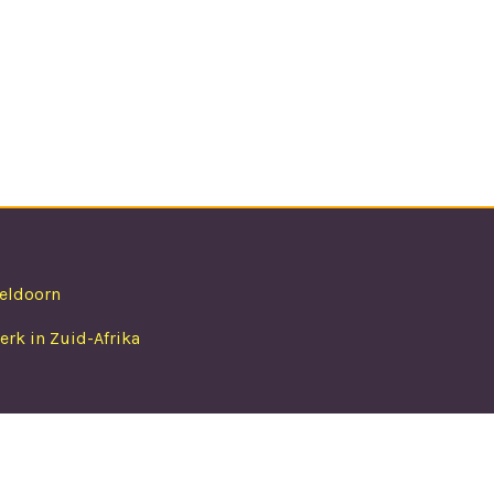
WACHTWOORD
peldoorn
rk in Zuid-Afrika