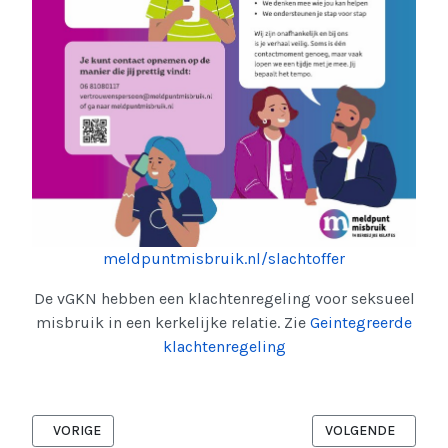
meldpuntmisbruik.nl/slachtoffer
De vGKN hebben een klachtenregeling voor seksueel
misbruik in een kerkelijke relatie. Zie
Geintegreerde
klachtenregeling
VORIG ARTIKEL: LAAT MISBRUIK GEEN GEHEIM BLIJVEN! KERKE
VOLGENDE ARTIKEL
VORIGE
VOLGENDE