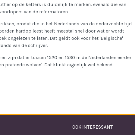
ther op de ketters is duidelijk te merken, evenals die van
oorlopers van de reformatoren.
hrikken, omdat die in het Nederlands van de onderzochte tijd
woorden hardop leest heeft meestal snel door wat er wordt
ek ongelezen te laten. Dat geldt ook voor het 'Belgische'
ands van de schrijver.
nen zijn dat er tussen 1520 en 1530 in de Nederlanden eerder
 pratende wolven'. Dat klinkt eigenlijk wel bekend......
OTH- DE HERE HEEFT ONS RUIMTE GEMAAKT
OOK INTERESSANT