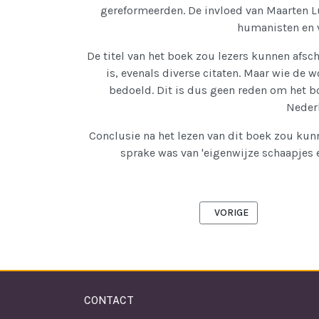
gereformeerden. De invloed van Maarten Lu
humanisten en v
De titel van het boek zou lezers kunnen afsc
is, evenals diverse citaten. Maar wie de 
bedoeld. Dit is dus geen reden om het bo
Nederl
Conclusie na het lezen van dit boek zou kun
sprake was van 'eigenwijze schaapjes en
VORIG ARTIKEL: REHOB
VORIGE
CONTACT