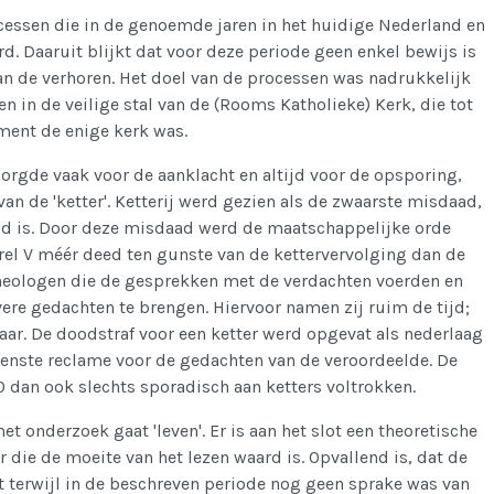
ocessen die in de genoemde jaren in het huidige Nederland en
d. Daaruit blijkt dat voor deze periode geen enkel bewijs is
an de verhoren. Het doel van de processen was nadrukkelijk
n in de veilige stal van de (Rooms Katholieke) Kerk, die tot
ent de enige kerk was.
zorgde vaak voor de aanklacht en altijd voor de opsporing,
van de 'ketter'. Ketterij werd gezien als de zwaarste misdaad,
d is. Door deze misdaad werd de maatschappelijke orde
Karel V méér deed ten gunste van de kettervervolging dan de
heologen die de gesprekken met de verdachten voerden en
ere gedachten te brengen. Hiervoor namen zij ruim de tijd;
r. De doodstraf voor een ketter werd opgevat als nederlaag
wenste reclame voor de gedachten van de veroordeelde. De
0 dan ook slechts sporadisch aan ketters voltrokken.
t onderzoek gaat 'leven'. Er is aan het slot een theoretische
 die de moeite van het lezen waard is. Opvallend is, dat de
t terwijl in de beschreven periode nog geen sprake was van